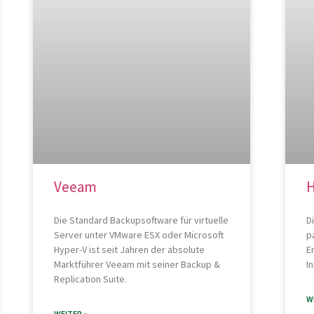
Veeam
H
Die Standard Backupsoftware für virtuelle
D
Server unter VMware ESX oder Microsoft
p
Hyper-V ist seit Jahren der absolute
E
Marktführer Veeam mit seiner Backup &
I
Replication Suite.
W
WEITER »