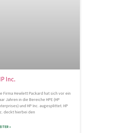
P Inc.
ie Firma Hewlett Packard hat sich vor ein
aar Jahren in die Bereiche HPE (HP
nterprises) und HP Inc. augesplittet. HP
nc. deckt hierbei den
EITER »